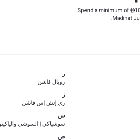
Spend a minimum of
10

Madinat Jum
ر
رويال فاشن
ز
زي إتش إس فاشن
س
سوشياكي | السوشي والياكيت
ص