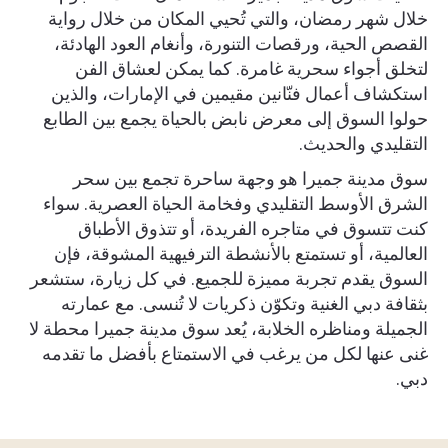
خلال شهر رمضان، والتي تُحيي المكان من خلال رواية
القصص الحية، ورقصات التنورة، وأنغام العود الهادئة،
لتخلق أجواء سحرية غامرة. كما يمكن لعشاق الفن
استكشاف أعمال فنّانين مقيمين في الإمارات، والذين
حولوا السوق إلى معرض نابض بالحياة يجمع بين الطابع
التقليدي والحديث.
سوق مدينة جميرا هو وجهة ساحرة تجمع بين سحر
الشرق الأوسط التقليدي وفخامة الحياة العصرية. سواء
كنت تتسوق في متاجره الفريدة، أو تتذوق الأطباق
العالمية، أو تستمتع بالأنشطة الترفيهية المشوقة، فإن
السوق يقدم تجربة مميزة للجميع. في كل زيارة، ستشعر
بثقافة دبي الغنية وتكوّن ذكريات لا تُنسى. مع عمارته
الجميلة ومناظره الخلابة، يُعد سوق مدينة جميرا محطة لا
غنى عنها لكل من يرغب في الاستمتاع بأفضل ما تقدمه
دبي.