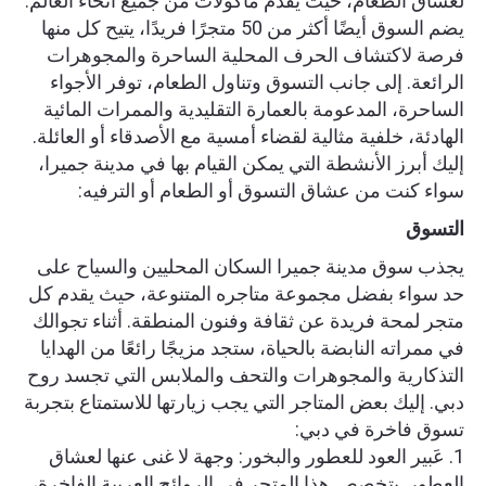
لعشاق الطعام، حيث يقدم مأكولات من جميع أنحاء العالم.
يضم السوق أيضًا أكثر من 50 متجرًا فريدًا، يتيح كل منها
فرصة لاكتشاف الحرف المحلية الساحرة والمجوهرات
الرائعة. إلى جانب التسوق وتناول الطعام، توفر الأجواء
الساحرة، المدعومة بالعمارة التقليدية والممرات المائية
الهادئة، خلفية مثالية لقضاء أمسية مع الأصدقاء أو العائلة.
إليك أبرز الأنشطة التي يمكن القيام بها في مدينة جميرا،
سواء كنت من عشاق التسوق أو الطعام أو الترفيه:
التسوق
يجذب سوق مدينة جميرا السكان المحليين والسياح على
حد سواء بفضل مجموعة متاجره المتنوعة، حيث يقدم كل
متجر لمحة فريدة عن ثقافة وفنون المنطقة. أثناء تجوالك
في ممراته النابضة بالحياة، ستجد مزيجًا رائعًا من الهدايا
التذكارية والمجوهرات والتحف والملابس التي تجسد روح
دبي. إليك بعض المتاجر التي يجب زيارتها للاستمتاع بتجربة
تسوق فاخرة في دبي:
1. عَبير العود للعطور والبخور: وجهة لا غنى عنها لعشاق
العطور. يتخصص هذا المتجر في الروائح العربية الفاخرة،