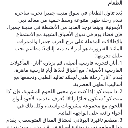
الطعام
يُعد تناول الطعام في سوق مدينة جميرا تجربة ساحرة
تقدم رحلة طهي متنوعة وسط خلفية من معالم دبي
الأيقونية. وبينما توجد العديد من الأنشطة في مدينة جميرا،
فإن قضاء يوم في تذوق الأطباق الشهية مع الاستمتاع
بالإطلالات المذهلة على برج العرب جميرا والممرات
المائية الفيروزية هو أمر لا بد منه. إليك 5 مطاعم يجب
عليك تجربتها:
1. أنار: لتجربة فارسية أصيلة، قم بزيارة "أنار - المأكولات
الفارسية الأصيلة". مع أطباق تُعدّها أيادٍ فارسية ماهرة،
يُقدم "أنار" رحلة طهي تُجسّد تقاليد الطهي وتجمعها مع
أساليب الطهي العصرية.
2. ذا ميت كو.: إذا كنت من محبي اللحوم المشوية، فإن "ذا
ميت كو." سيكون خيارًا رائعًا. يُعرف بتقديمه لأجود أنواع
اللحوم مع مجموعة مشروبات واسعة، وكل ذلك في
أجواء رائعة على الواجهة المائية.
3. مطعم تافيرنا اليوناني: لعشاق المذاق المتوسطي، يقدم
هذا المطعم تجربة يونانية أصيلة في قلب دبي، حيث تمزج