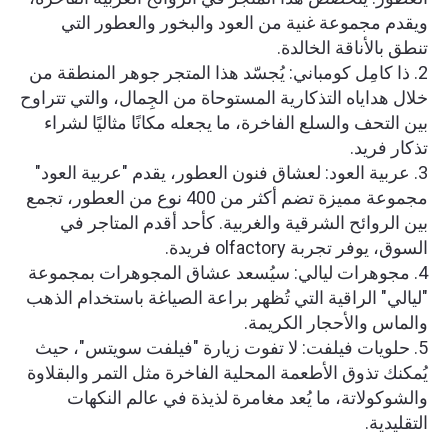
ويقدم مجموعة غنية من العود والبخور والعطور التي
تنطق بالأناقة الخالدة.
2. ذا كامِل كومباني: يُجسّد هذا المتجر جوهر المنطقة من
خلال هداياه التذكارية المستوحاة من الجِمال، والتي تتراوح
بين التحف والسلع الفاخرة، ما يجعله مكانًا مثاليًا لشراء
تذكار فريد.
3. عربية العود: لعشاق فنون العطور، يقدم "عربية العود"
مجموعة مميزة تضم أكثر من 400 نوع من العطور، تجمع
بين الروائح الشرقية والغربية. كأحد أقدم المتاجر في
السوق، يوفر تجربة olfactory فريدة.
4. مجوهرات ليالي: سيُسعد عشاق المجوهرات بمجموعة
"ليالي" الراقية التي تُظهر براعة الصياغة باستخدام الذهب
والماس والأحجار الكريمة.
5. حلويات فيلفت: لا تفوت زيارة "فيلفت سويتس"، حيث
يُمكنك تذوق الأطعمة المحلية الفاخرة مثل التمر والبقلاوة
والشوكولاتة، ما يُعد مغامرة لذيذة في عالم النكهات
التقليدية.