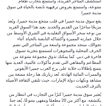
استكشف المتاجر الفريدة، واستمتع بتجارب طعام
متنوعة، واستمتع بعروض ترفيهية نابضة بالحياة في سوق
مدينة جميرا.
يقع سوق مدينة جميرا في قلب منتجع مدينة جميرا، ويُعد
مزيجًا ساحرًا من القديم والجديد. يعيد هذا السوق الفريد
من نوعه سحر الأسواق التقليدية في الشرق الأوسط من
خلال عمارته المميزة وأكشاكه النابضة بالحياة. أثناء
تجوالك، ستجد مجموعة واسعة من المتاجر التي تضم
الحرف المحلية والمجوهرات لتستمتع بتجربة تسوق
فاخرة في دبي. كما يمكنك تذوق مجموعة متنوعة من
المطاعم والمقاهي التي تقدم مأكولات عالمية، العديد منها
يتمتع بإطلالات خلابة على برج العرب جميرا الأيقوني
والممرات المائية الهادئة. تُعد زيارتك هنا رحلة ممتعة بين
مشاهد ونكهات دولة الإمارات، حيث تلتقي الثقافة الأصيلة
بالترف الحديث.
يُعتبر سوق مدينة جميرا كنزًا من التجارب في انتظار من
يكتشفه. مع أكثر من 20 مطعمًا ومقهى متنوعًا، يُعد جنةً