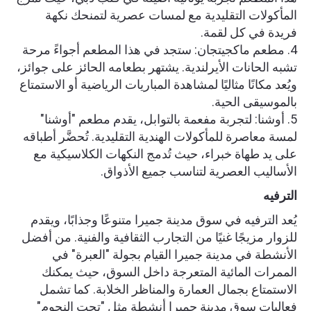
المأكولات التقليدية مع لمسات عصرية لتمنحك نكهة
فريدة في كل لقمة.
4. مطعم ماكجيتجان: ستجد في هذا المطعم أجواءً مرحة
تشبه الحانات الأيرلندية. يشتهر بطعامه الحائز على جوائز،
ويُعد مكانًا مثاليًا لمشاهدة المباريات الرياضية أو الاستمتاع
بالموسيقى الحية.
5. أوشنا: لتجربة مفعمة بالتوابل، يقدم مطعم "أوشنا"
لمسة معاصرة للمأكولات الهندية التقليدية. تُحضَّر أطباقه
على يد طهاة خبراء، حيث تُدمج النكهات الكلاسيكية مع
الأساليب العصرية لتناسب جميع الأذواق.
الترفيه
يُعد الترفيه في سوق مدينة جميرا متنوعًا وجذابًا، ويقدم
للزوار مزيجًا غنيًا من التجارب الثقافية والفنية. من أفضل
الأنشطة في مدينة جميرا القيام بجولة "العبرة" في
الممرات المائية المتعرجة داخل السوق، حيث يمكنك
الاستمتاع بجمال العمارة والمناظر الخلابة. كما تشمل
فعاليات سوق مدينة جميرا أنشطة مثل "تحت النجوم"